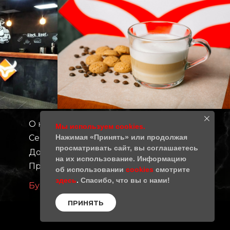
О нас
Контакты
Мы используем cookies.
Сертификаты качества
Нажимая «Принять» или продолжая
Политика
безопасности
просматривать сайт, вы соглашаетесь
Доставка
на их использование. Информацию
Праймбиф
об использовании
cookies
смотрите
здесь
.
Спасибо, что вы с нами!
Бургерная Black Beef/Блэк Биф
ПРИНЯТЬ