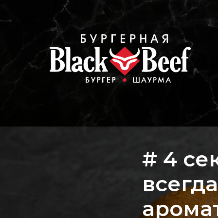
# 4 се
всегда
арома