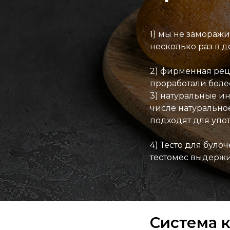
1) мы не замораж
несколько раз в д
2) фирменная реце
проработали боле
3) натуральные ин
числе натурально
подходят для упо
4) Тесто для було
тестомес выдержи
Система к