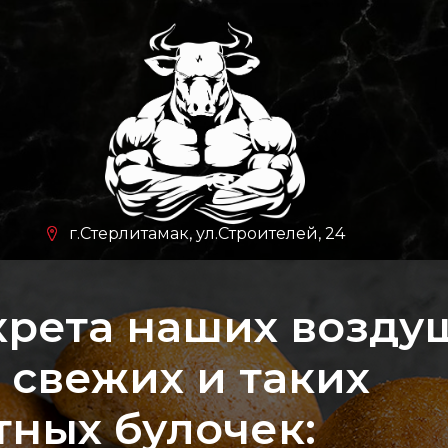
г.Стерлитамак, ул.Строителей, 24
крета наших возду
 свежих и таких
график работы с 11:00 до
23:00
тных булочек: