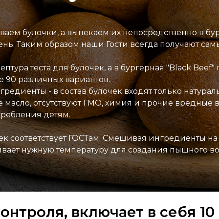
иваем булочки, а выпекаем их непосредственно в бу
ень. Таким образом наши Гости всегда получают са
птура теста для булочек, а в бургерная "Black Beef
е 90 различных вариантов.
гредиенты - в состав булочек входят только натура
е масло, отсутствуют ГМО, химия и прочие вредные 
требления детям.
чек соответствует ГОСТам. Смешивая ингредиенты на
вает нужную температуру для создания пышного во
онтроля, включает в себя 10