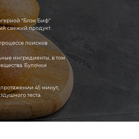
ргерной "Блэк Биф"
мый свежий продукт.
" процессе поисков
льные ингредиенты, в том
вещества. Булочки
 протяжении 45 минут,
здушного теста.